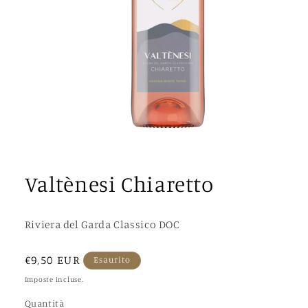
Apri
contenuti
multimediali
Valtènesi Chiaretto
1
in
finestra
modale
Riviera del Garda Classico DOC
Prezzo
€9,50 EUR
Esaurito
di
Imposte incluse.
listino
Quantità