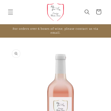
Vai
direttamente
ai contenuti
Carrello
For orders over 6 boxes of wine, please contact us via
email.
Passa alle
informazioni
sul prodotto